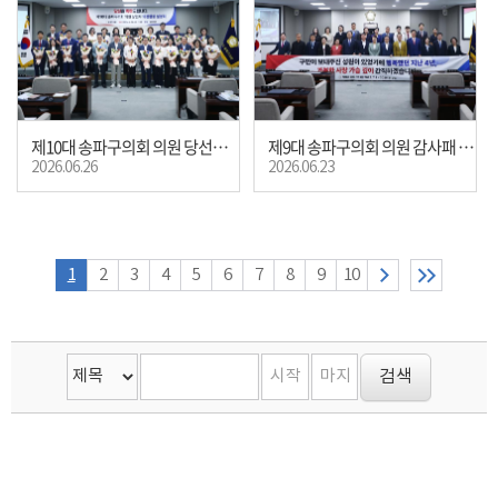
제10대 송파구의회 의원 당선자 의정활동 설명회
제9대 송파구의회 의원 감사패 수여식
2026.06.26
2026.06.23
1
2
3
4
5
6
7
8
9
10