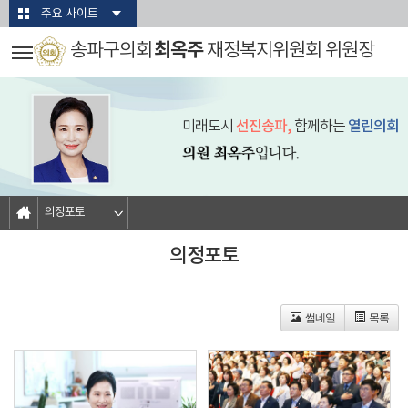
본문바로가기
주요 사이트
최옥주
송파구의회
재정복지위원회 위원장
미래도시
선진송파,
함께하는
열린의회
의정포토
의정포토
썸네일
목록