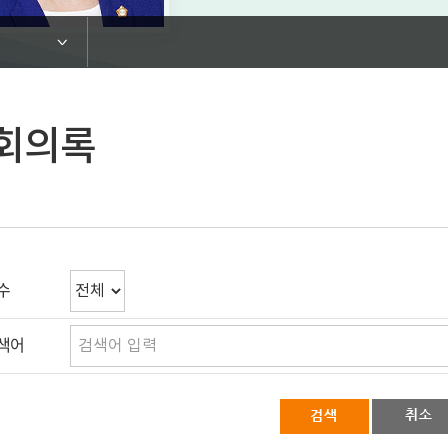
회의록
수
색어