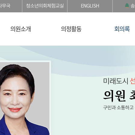
사무국
청소년의회체험교실
ENGLISH
송
의원소개
의정활동
회의록
미래도시
선
구민과 소통하고