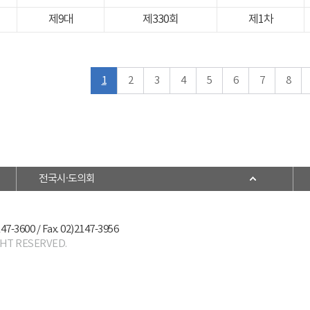
제9대
제330회
제1차
1
2
3
4
5
6
7
8
전국시·도의회
147-3600 / Fax. 02)2147-3956
GHT RESERVED.