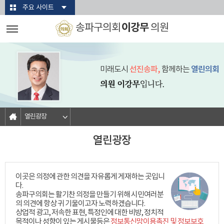
본문바로가기
주요 사이트
이강무
송파구의회
의원
미래도시
선진송파,
함께하는
열린의회
열린광장
열린광장
이곳은 의정에 관한 의견을 자유롭게 게재하는 곳입니
다.
송파구의회는 활기찬 의정을 만들기 위해 시민여러분
의 의견에 항상 귀 기울이고자 노력하겠습니다.
상업적 광고, 저속한 표현, 특정인에 대한 비방, 정치적
목적이나 성향이 있는 게시물등은
정보통신망이용촉진 및 정보보호