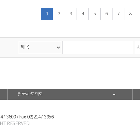
1
2
3
4
5
6
7
8
전국시·도의회
147-3600 / Fax. 02)2147-3956
GHT RESERVED.