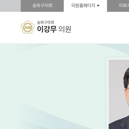
본문바로가기
송파구의회
의원홈페이지
의회
송파구의회
이강무
의원