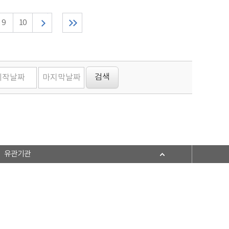
9
10
유관기관