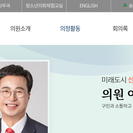
사무국
청소년의회체험교실
ENGLISH
송
의원소개
의정활동
회의록
미래도시
선
구민과 소통하고