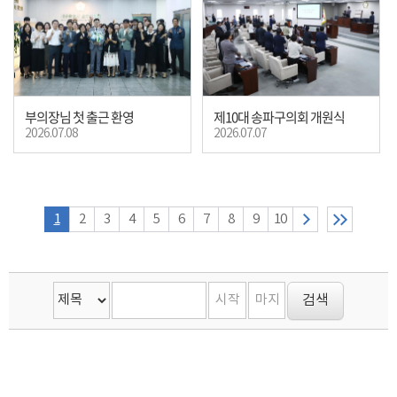
부의장님 첫 출근 환영
제10대 송파구의회 개원식
2026.07.08
2026.07.07
1
2
3
4
5
6
7
8
9
10