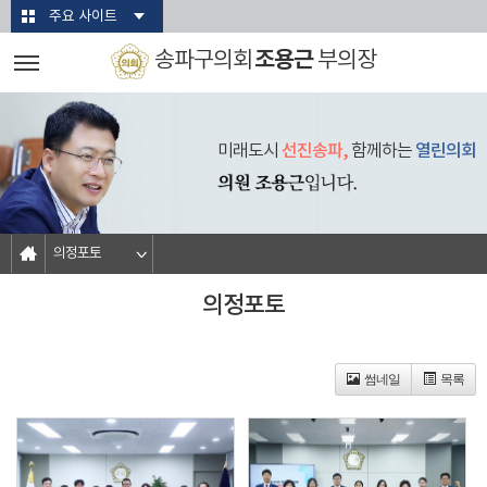
본문바로가기
주요 사이트
조용근
송파구의회
부의장
미래도시
선진송파,
함께하는
열린의회
의정포토
의정포토
썸네일
목록