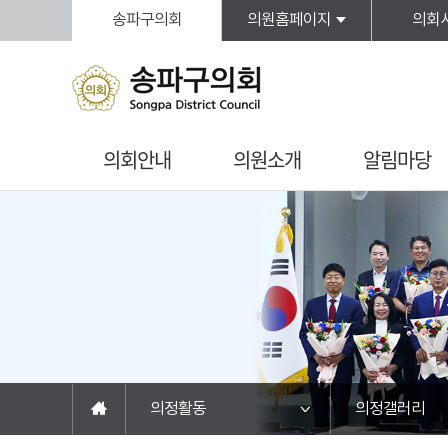
본문바로가기
송파구의회
의원홈페이지
의회
의회안내
의원소개
알림마당
의정활동
의정갤러리