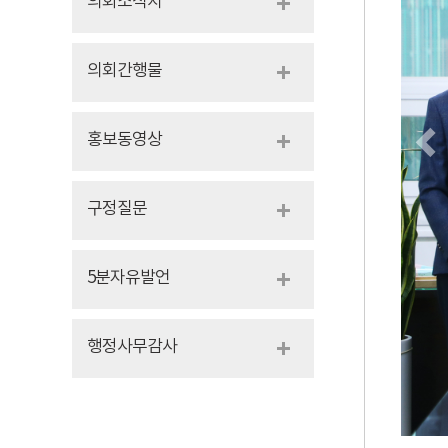
의회소식지
의회간행물
홍보동영상
구정질문
5분자유발언
행정사무감사