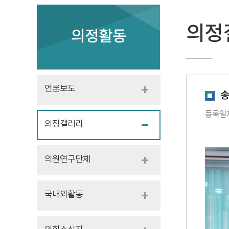
의정
의정활동
언론보도
송
등록일자 :
의정갤러리
의원연구단체
국내외활동