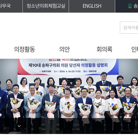
사무국
청소년의회체험교실
ENGLISH
송
의정활동
의안
회의록
인