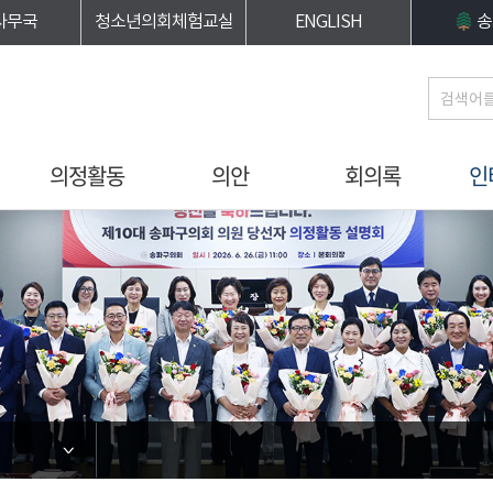
사무국
청소년의회체험교실
ENGLISH
송
의정활동
의안
회의록
인