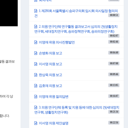
회의개의
1. 제291회 서울특별시 송파구의회 임시회 의사일정 협의의
00:00:51
건
2. 의원 연구단체 연구활동 결과보고서 심의의 건(생활정치
연구회, 세대정치연구회, 송파정책연구회, 송파의정연구회)
00:02:07
00:02:46
이영재 위원 의사진행발언
00:04:40
손병화 의원 보고
구활동 결과보
00:07:08
이서영 의원 보고
00:09:46
한상욱 의원 보고
00:13:05
김호재 의원 보고
하여 각 상
00:16:07
이영재 위원 질의답변
3. 의원 연구단체 등록 및 지원 등에 대한 심의의 건(세대정치
00:21:34
연구회, 생활정치연구회)
포합니다.
00:22:56
이서영 의원 제안설명