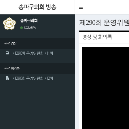
송파구의회 방송
Toggle
navigation
송파구의회
제290회 운영위
SONGPA
영상 및 회의록
관련 영상
This
is
제290차 운영위원회 제1차
a
modal
window.
관련 회의록
제290회 운영위원회 제2차