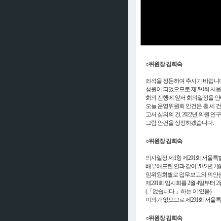
○위원장 김희숙
좌석을 정돈하여 주시기 바랍니다
성원이 되었으므로 제290회 서
회의 진행에 앞서 회의일정을 안
오늘 운영위원회 안건은 총 세 건
고서 심의의 건, 2022년 의원 
그럼 안건을 상정하겠습니다.
○위원장 김희숙
의사일정 제1항 제291회 서울
배부해드린 안과 같이 2022년 2
임위원회별로 업무보고와 의안심사
제291회 임시회를 2월 4일부터 
(「없습니다.」하는 이 있음)
이의가 없으므로 제291회 서울특
○위원장 김희숙