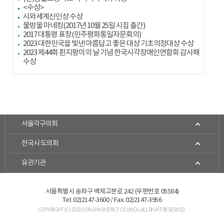
<수상>
시와세계신인상 수상
물방울 마네킹(2017년 10월 25일 시집 출간)
2017 대통령 표창(민주평화통일자문회의)
2023 대한민국을 빛낸 아름답고 좋은 대상 기초의정대상 수상
2023 제44회 흰지팡이의 날 기념 한국시각장애인연합회 감사패
수상
서울각구의회
전국시·도의회
유관기관
서울특별시 송파구 백제고분로 242 (우편번호 05584)
Tel. 02)2147-3600 / Fax. 02)2147-3956
COPYRIGHT (C) 2023 SONGPA DISTRCT COUNCIL ALL RIGHT RESERVED.