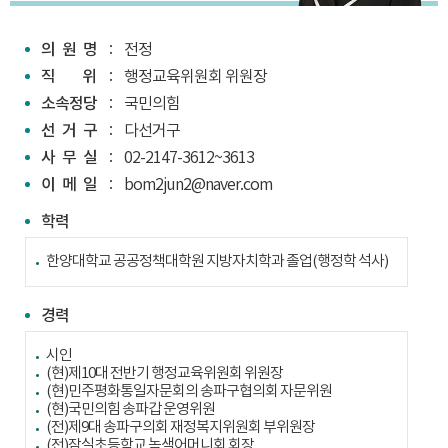
의원명
전정
직위
행정교육위원회 위원장
소속정당
국민의힘
선거구
다선거구
사무실
02-2147-3612~3613
이메일
bom2jun2@naver.com
학력
한양대학교 공공정책대학원 지방자치학과 졸업(행정학 석사)
경력
시인
(현)제10대 전반기 행정교육위원회 위원장
(현)민주평화통일자문회의 송파구협의회 자문위원
(현)국민의힘 송파갑 운영위원
(전)제9대 송파구의회 재정복지위원회 부위원장
(전)잠실초등학교 녹색어머니회 회장