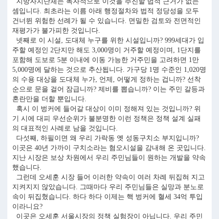
지방자치단체는 독자적으로 이것을 추진할 법적 근거가 없는
셈입니다. 최초라는 이름 아래 행정절차와 법적 정당성을 모두
건너뛴 위험한 선례가 될 수 있습니다. 면밀한 검토와 전면적인
재평가가 불가피한 것입니다.
넷째로 이 시설, 도대체 누구를 위한 시설입니까? 999세대가 입
주할 예정인 2단지만 해도 3,000명이 거주할 예정이며, 1단지를
포함해 도보로 5분 이내에 이동 가능한 거주민을 고려하면 1만
5,000명에 달하는 것으로 추산됩니다. 가구당 1명 수준인 1,020명
의 수용 대상을 도대체 누가, 언제, 어떻게 정하는 겁니까? 선착
순으로 문을 걸어 잠급니까? 제비를 뽑습니까? 이는 주민 갈등과
혼란만을 더할 뿐입니다.
혹시 이 벙커에 들어갈 대상이 이미 정해져 있는 것입니까? 위
기 시에 대피 우선순위가 불분명한 이런 정책은 정책 설계 실패
의 대표적인 사례로 남을 것입니다.
다섯째, 하필이면 왜 우리 가락동 옛 성동구치소 부지입니까?
이곳은 40년 가까이 구치소라는 혐오시설을 감내해 온 곳입니다.
지난 시장은 보상 차원에서 우리 주민님들이 원하는 개발을 약속
했습니다.
그런데 오세훈 시장 들어 이러한 약속이 여러 차례 뒤집혀 지고
지켜지지 않았습니다. 그때마다 우리 주민님들은 실망과 분노로
속이 뒤집혔습니다. 하다 하다 이제는 핵 벙커에 혈세 34억 투입
이라니요?
이곳은 오세훈 서울시장의 정책 실험장이 아닙니다. 우리 주민