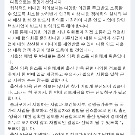
다음으로는 운영개선입니다.
형식적인 비대면 회의보다는 다양한 의견을 주고받고 소통할
수 있도록 최소한 상하반기 연 2회 이상 대면 정례회의 실시와 부
서 예산 편성 전 반드시 회의를 개최하여 다음 연도 사업에 당면
핵심사업이 반드시 반영되도록 해야 합니다.
이를 통해 다양한 의견을 지닌 위원들과 직접 소통하고 적절한
시기에 협의회를 운영한다면 기존사업에 대한 피드백과 신규사
업에 대해 참신한 아이디어를 제안받을 수 있어 다음 연도 저출
생 대응 정책 추진에 많은 도움이 될 것입니다.
저출생 해법 두 번째로는 출산·양육 원스톱 지원체계 확충입니
다.
출산·양육 원스톱 지원체계란 출산·양육 관련 다양한 정보를 한
곳에서 한 번에 일괄 제공하고 수요자가 필요한 사항을 밀착·근
접 지원해 주는 창구를 말합니다.
출산과 양육 관련 정보는 많지만 찾기 어렵게 분산되어 있습니
다. 그래서 한 곳에서, 한 번에 정보제공을 하는 단일창구가 필요
합니다.
송파구에서 시행하는 사업과 보건복지부, 성평등가족부 등 국
가적 사업을 홍보하고 신청절차와 방법을 원스톱으로 안내, 출산
·양육에 대한 정확한 정보를 제공함으로써 출산·양육이 경제적인
이유로 포기하지 않고 자발적인 결정과 선택이 될 수 있도록 유
도해야 합니다.
출산·양육을 지원하는 사업이 이전보다 많이 생겨났지만 해당