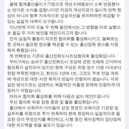
올해 합계출산율이 0.75명으로 작년 0.68명보다 소폭 반등했다
는 반가운 소식을 접합니다만 지금의 개선지표가 일시적 반짝 현
상이 아니라 향후 지속적으로 상승곡선을 유지하려면 체감할 수
있는 실질적 대책이 요구됩니다.
지난번에 이어 오늘 두 번째 발언에서는 그 방향을 바로 실행으
로 옮길 두 가지 방안을 제안드리고자 합니다.
먼저 실질적 활동이 저조한 협의회를 활성화시키고, 둘째로는
한 곳에서 필요한 정보를 제공할 수 있는 출산양육 원스톱 지원
체계 확충입니다.
첫 번째로는 기존의 출산친화도시조성협의회 활성화입니다.
우리구에는 송파구 출산친화도시 조성에 관한 조례에 근거하여
협의회가 설치되어 있지만 현재 구성은 위원 정수 15명 이내보다
한참 부족한 9명이고, 회의도 1년에 1번, 그것도 주로 연말 개최
에 격년으로 대면·서면 회의가 번갈아 진행되어 왔습니다. 이와
같은 방식으로는 급변하는 복합적인 저출생 문제에 민첩하게 대
응하기 어렵습니다.
따라서 협의회 활성화를 위해 다음과 같이 제안드립니다.
우선 협의회 위원 정원 충원 및 활동 활성화입니다.
출산에서 보육까지 아이들의 성장 현장인 보육기관 기관장 및
실무자를 위원으로 추가 위촉하여 현재 현장에서 실질적으로 필
요한 것이 무엇인지를 확인하고, 시행 중인 육아정책의 장단점에
대한 피드백을 받을 필요가 있습니다.