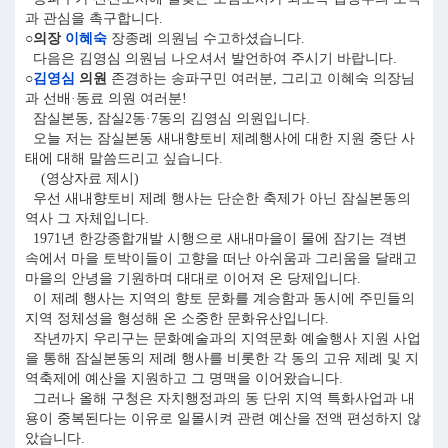
과 관심을 촉구합니다.
○의장
이혜숙
장종례 의원님 수고하셨습니다.
다음은 김영심 의원님 나오셔서 발언하여 주시기 바랍니다.
○
김영심
의원
존경하는 송파구민 여러분, 그리고 이혜숙 의장님
과 선배·동료 의원 여러분!
잠실본동, 잠실2동·7동의 김영심 의원입니다.
오늘 저는 잠실본동 새내향토비 제례행사에 대한 지원 중단 사
태에 대해 말씀드리고 싶습니다.
(영상자료 제시)
우선 새내향토비 제례 행사는 단순한 축제가 아닌 잠실본동의
역사 그 자체입니다.
1971년 한강종합개발 시행으로 새내마을이 물에 잠기는 격변
속에서 마을 토박이들이 고향을 떠난 아쉬움과 그리움을 달래고
마을의 안녕을 기원하며 대대로 이어져 온 당제입니다.
이 제례 행사는 지역의 향토 문화를 계승함과 동시에 주민들의
지역 정체성을 형성해 온 소중한 문화유산입니다.
작년까지 우리구는 문화예술과의 지역문화 예술행사 지원 사업
을 통해 잠실본동의 제례 행사를 비롯한 각 동의 고유 제례 및 지
역축제에 예산을 지원하고 그 명맥을 이어왔습니다.
그러나 올해 구청은 자치행정과의 동 단위 지역 특화사업과 내
용이 중복된다는 이유로 일몰시켜 관련 예산을 전액 편성하지 않
았습니다.