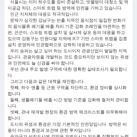
서울시는 이미 하수도를 정비·준설하고, 빗물받이 대청소 및 먹
이공급 차단, 스마트 트랩 등 방역에 만전을 기하고 있습니다.
인근 지자체의 대응도 적극적입니다.
문제가 심각한 강남구는 빈출 지역인 음식점이 밀집한 번화가
의 음식물류 폐기물 배출 처리 기준 강화 조례안을 마련하는 한
편, 끈끈이, 스프링 트랩 설치 및 살서제 살포 등의 대응을 하고
있으며 강동구는 민원다발 지역에 ICT 기반 스마트 트랩을 집중
설치·운영하여 민관협력으로 강력히 대응하고 있습니다.
우리 송파는 살고 싶어 하는 도시이자 관광산업이 발달한 지역
입니다. 관광자원을 개발하는 것도 중요하지만 보이지 않는 위생
과 안전에도 늘 신경을 써야 합니다.
우선 관내 주요 발생 구역에 대한 명확한 실태조사가 필요합니
다.
그리고 다음과 같은 대책을 제안합니다.
첫째, 하수·맨홀 등 근원 구역을 차단하고, 환경 정비를 상시화
합니다.
둘째, 생활폐기물 배출 시간·방법 기준을 강화해 철저히 관리합
니다.
셋째, 관내 재개발 현장의 환경·방역 체크리스트를 의무화해야
합니다.
도시의 위생과 환경은 가장 기본적인 안전망입니다. 방역은 비
용이 아니라 환경과 보건에 관한 투자입니다.
송파구가 선진도시에 걸맞은 모범도시가 되도록 집행부의 노력