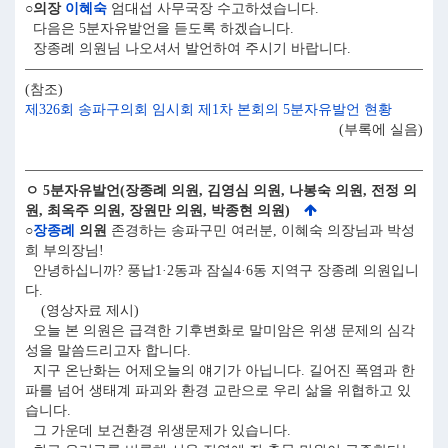
○의장
이혜숙
엄대섭 사무국장 수고하셨습니다.
다음은 5분자유발언을 듣도록 하겠습니다.
장종례 의원님 나오셔서 발언하여 주시기 바랍니다.
(참조)
제326회 송파구의회 임시회 제1차 본회의 5분자유발언 현황
(부록에 실음)
ㅇ 5분자유발언(장종례 의원, 김영심 의원, 나봉숙 의원, 전정 의
원, 최옥주 의원, 장원만 의원, 박종현 의원)
○
장종례
의원
존경하는 송파구민 여러분, 이혜숙 의장님과 박성
희 부의장님!
안녕하십니까? 풍납1·2동과 잠실4·6동 지역구 장종례 의원입니
다.
(영상자료 제시)
오늘 본 의원은 급격한 기후변화로 말미암은 위생 문제의 심각
성을 말씀드리고자 합니다.
지구 온난화는 어제오늘의 얘기가 아닙니다. 길어진 폭염과 한
파를 넘어 생태계 파괴와 환경 교란으로 우리 삶을 위협하고 있
습니다.
그 가운데 보건환경 위생문제가 있습니다.