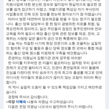
지원사업에 대한 분산된 정보로 말미암아 현실적으로 필요한 정
보를 쉽게 접근하기 어렵고, 개별기관별 특성상 자기 부서만의
사업홍보로 인해 모든 정보를 한눈에 찾아보기가 참 어렵습니다.
따라서 방문·대면하여 정보제공을 받을 수 있는 창구가 필요합
니다. 출산·양육 담당부서 중 한 팀이 광범위한 자료를 취합, 일
목요연하게 정리하고, 일선 주민들의 접점인 동주민센터에 전파·
교육을 하며 필요시 해당 출산·양육 관련 정보를 제공, 전파, 교
육하는 사랑방 같은 물리적 공간 또한 확충해야 합니다.
오늘 저는 적절한 시기에 현장 전문가와 소통·조율하는 실질적
인 협의회 구성 및 활동과 출산·양육 정보를 한 곳에서 통합 제공
하는 출산·양육 원스톱 지원체계 구축을 제안했습니다.
존경하는 의원님과 집행기관 관계 공무원 여러분!
한 아이를 키우려면 온 마을이 필요하다는 말처럼 우리 송파구
전체가 포근한 울타리가 되고, 민관이 혼연일체로 아이 돌봄에
진심을 다한다면 우리 송파구가 전국 최고의 출생률 제고로 언제
어디서든 아이들의 웃음소리가 끊이지 않는 요람이 되리라 확신
합니다.
저 역시 실질적 도움이 될 수 있도록 책임감을 가지고 매진하겠
습니다.
경청해 주셔서 감사합니다.
○의장
이혜숙
나봉숙 의원님 수고하셨습니다.
다음은 전정 의원님 나오셔서 발언하여 주시기 바랍니다.