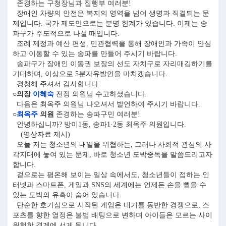
존경하는 구청장님과 집행부 여러분!
장애인 차량의 안전은 복지의 영역을 넘어 생명과 직결되는 문
제입니다. 국가 제도만으로는 분명 한계가 있습니다. 이제는 송
파구가 주도적으로 나설 때입니다.
조례 제정과 예산 편성, 민관협력을 통해 장애인과 가족이 안심
하고 이동할 수 있는 송파를 만들어 주시기 바랍니다.
송파구가 장애인 이동권 보장의 선도 자치구로 자리매김하기를
기대하며, 이상으로 5분자유발언을 마치겠습니다.
경청해 주셔서 감사합니다.
○의장
이혜숙
전정 의원님 수고하셨습니다.
다음은 최옥주 의원님 나오셔서 발언하여 주시기 바랍니다.
○
최옥주
의원
존경하는 송파구민 여러분!
안녕하십니까? 방이1동, 송파1·2동 최옥주 의원입니다.
(영상자료 제시)
오늘 저는 청소년의 내일을 위협하는, 그러나 사회적 관심의 사
각지대에 놓여 있는 문제, 바로 청소년 도박중독을 말씀드리고자
합니다.
겉으로는 평온해 보이는 일상 속에서도, 청소년들이 접하는 인
터넷과 스마트폰, 게임과 SNS의 세계에는 언제든 손을 뻗을 수
있는 도박의 유혹이 숨어 있습니다.
단순한 호기심으로 시작된 게임은 내기를 동반한 경쟁으로, 스
포츠를 향한 열정은 불법 배팅으로 변하며 아이들은 모르는 사이
위험한 경계에 서게 됩니다.