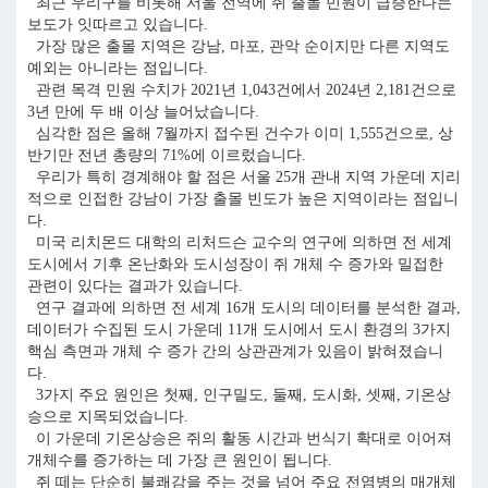
최근 우리구를 비롯해 서울 전역에 쥐 출몰 민원이 급증한다는
보도가 잇따르고 있습니다.
가장 많은 출몰 지역은 강남, 마포, 관악 순이지만 다른 지역도
예외는 아니라는 점입니다.
관련 목격 민원 수치가 2021년 1,043건에서 2024년 2,181건으로
3년 만에 두 배 이상 늘어났습니다.
심각한 점은 올해 7월까지 접수된 건수가 이미 1,555건으로, 상
반기만 전년 총량의 71%에 이르렀습니다.
우리가 특히 경계해야 할 점은 서울 25개 관내 지역 가운데 지리
적으로 인접한 강남이 가장 출몰 빈도가 높은 지역이라는 점입니
다.
미국 리치몬드 대학의 리처드슨 교수의 연구에 의하면 전 세계
도시에서 기후 온난화와 도시성장이 쥐 개체 수 증가와 밀접한
관련이 있다는 결과가 있습니다.
연구 결과에 의하면 전 세계 16개 도시의 데이터를 분석한 결과,
데이터가 수집된 도시 가운데 11개 도시에서 도시 환경의 3가지
핵심 측면과 개체 수 증가 간의 상관관계가 있음이 밝혀졌습니
다.
3가지 주요 원인은 첫째, 인구밀도, 둘째, 도시화, 셋째, 기온상
승으로 지목되었습니다.
이 가운데 기온상승은 쥐의 활동 시간과 번식기 확대로 이어져
개체수를 증가하는 데 가장 큰 원인이 됩니다.
쥐 떼는 단순히 불쾌감을 주는 것을 넘어 주요 전염병의 매개체