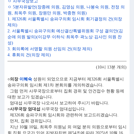
ㅇ 사무국장보고
ㅇ 5분자유발언(장종례 의원, 김영심 의원, 나봉숙 의원, 전정 의
원, 최옥주 의원, 장원만 의원, 박종현 의원)
1. 제326회 서울특별시 송파구의회 임시회 회기결정의 건(의장
제의)
2. 서울특별시 송파구의회 예산결산특별위원회 구성 결의안(김
순애 의원 발의)(이강무·이하식·최옥주·곽노상·김샤인 의원 찬
성)
3. 회의록에 서명할 의원 선임의 건(의장 제의)
4. 휴회의 건(의장 제의)
(10시 13분 개의)
○의장
이혜숙
성원이 되었으므로 지금부터 제326회 서울특별시
송파구의회 임시회 제1차 본회의를 개의하겠습니다.
그럼 먼저 사무국장으로부터 집회 경위 및 안건접수 현황 등에
대한 보고가 있겠습니다.
엄대섭 사무국장 나오셔서 보고하여 주시기 바랍니다.
○사무국장 엄대섭
사무국장 엄대섭입니다.
제326회 송파구의회 임시회와 관련하여 보고드리겠습니다.
먼저, 집회 경위입니다.
지난 10월 10일, 최옥주 의원님 외 여덟 분의 의원으로부터 임시
회 집회 요구가 있어 지방자치법 제54조에 따라 2025년 10월 16