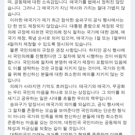
며, 공동체에 대한 소속감입니다. 애국가를 법에서 정하진 않았
습니다. 그러나 그 애국가가 지닌 역사와 가치는 절대 가볍지 않
습니다.
이러한 애국가가 제가 최근 참석한 송파구의 공식 행사에서는
단 한 번도 제창되지 않았습니다. 대통령 훈령으로 제정된 국민
의례 규정에 따르면 국민의례 정식 절차는 국기에 대한 경례, 애
국가 제창, 묵념 순서로 되어 있으며, 애국가는 1절 또는 1절부터
4절까지 제창할 수 있도록 명시되어 있습니다.
물론 국민의례의 규정은 권장 사항입니다. 하지만 공식 행사에
서 국민의례를 진행한다면 그 절차에 맞게 시행하는 것이 바람직
합니다. 국민의례 절차에 분명히 애국가 제창이 포함되어 있음에
도 이를 생략하는 것은 규정을 지키지 않는 것이며, 국가와 민족
을 위해 헌신하신 분들에 대한 최소한의 예의를 지키지 않는 것
입니다.
의례가 사라지면 기억도 흐려집니다. 태극기와 애국가, 무궁화
는 우리 국민의 마음을 하나로 모으는 상징입니다. 그 의미를 되
새기고 공유하는 일은 시대를 초월한 우리의 책무입니다.
송파구가 앞장서서 애국가의 의미를 되살리고, 공식 행사에서
그 절차를 존중하는 모습을 보여준다면 국민의례는 단순한 형식
이 아니라 국가와 민족을 위해 헌신하신 분들에 대한 최소한의
존중하는 마음을 갖는 것이며, 대한민국 국민이라는 공동체의 정
체성과 자긍심을 되찾는 길이 될 것입니다.
대한민국의 미래는 과거를 기억하고 현재를 존중하며 미래를