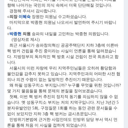
향해 나아가는 국민의 의식 속에서 더욱 단단해질 것입니다.
경청해 주셔서 감사합니다.
○의장
이혜숙
장원만 의원님 수고하셨습니다.
마지막으로 박종현 의원님 나오셔서 발언하여 주시기 바랍니
다.
○
박종현
의원
송파의 내일을 고민하는 박종현 의원입니다.
(영상자료 제시)
최근 서울시가 송파창의혁신 공공주택단지 지하 3층에 이른바
핵 벙커 건립을 추진 중이라는 사실이 언론을 통해 알려졌습니
다. 지방정부의 독자적인 핵 방호 시설 건립이 전국 최초라고 합
니다.
서울시의 이런 자랑에 우리 지역주민님들은 오히려 황당함과
불안감을 감추지 못하고 있습니다. 지역주민과의 어떠한 사전 협
의나 의견 수렴이 없는 일방적인 추진이기 때문입니다.
왜 하필 성동구치소 부지입니까? 누구를 무엇을 위한 것입니까?
몇 가지 물음들을 통해 문제의 본질을 짚어보겠습니다.
첫째, 이번 핵 벙커 추진의 정치적 동기를 의심하지 않을 수 없
습니다. 옛 성동구치소 부지는 저의 지역구입니다. 지난 3년간 5
분자유발언만 5회, 구정질문 1회를 하는 동안 관련 문서들을 수
없이 보았지만 지하 3층 핵 벙커는 금시초문입니다.
민방위기본법에 근거한 사업인데도 민방위 담당 부서 역시 언
론을 통해 처음 이 사실을 접하게 되었습니다.