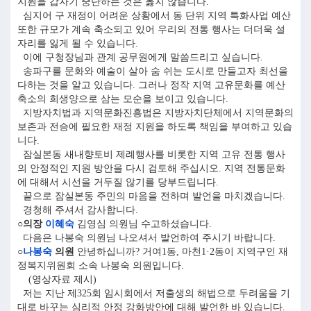
지원을 갑자기 중단하는 것은 옳지 않습니다.
심지어 구 재정이 어려운 상황에서 동 단위 지역 특화사업 예산
또한 규모가 계속 축소되고 있어 우리의 전통 행사는 더더욱 설
자리를 잃게 될 수 있습니다.
이에 구청장님과 관계 공무원에게 말씀드리고 싶습니다.
송파구를 문화와 예술이 살아 숨 쉬는 도시로 만들고자 최선을
다하는 것을 알고 있습니다. 그러나 정작 지역 고유문화를 예산
축소의 희생양으로 삼는 모순을 보이고 있습니다.
지방자치법과 지역문화진흥법은 지방자치단체에서 지역문화의
보존과 전승에 필요한 재정 지원을 하도록 책임을 부여하고 있습
니다.
잠실본동 새내향토비 제례행사를 비롯한 지역 고유 전통 행사
의 안정적인 지원 방안을 다시 검토해 주십시오. 지역 전통문화
에 대해서 시선을 거두질 않기를 당부드립니다.
끝으로 잠실본동 주민의 마음을 전하며 발언을 마치겠습니다.
경청해 주셔서 감사합니다.
○의장
이혜숙
김영심 의원님 수고하셨습니다.
다음은 나봉숙 의원님 나오셔서 발언하여 주시기 바랍니다.
○
나봉숙
의원
안녕하십니까? 거여1동, 마천1·2동이 지역구인 재
정복지위원회 소속 나봉숙 의원입니다.
(영상자료 제시)
저는 지난 제325회 임시회에서 저출생의 해법으로 두려움을 기
대로 바꾸는 심리적 안정 강화방안에 대해 발언한 바 있습니다.