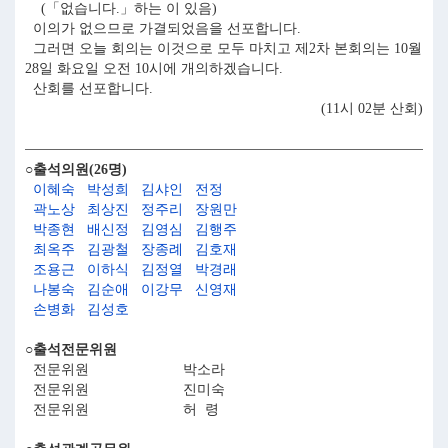
(「없습니다.」하는 이 있음)
이의가 없으므로 가결되었음을 선포합니다.
그러면 오늘 회의는 이것으로 모두 마치고 제2차 본회의는 10월
28일 화요일 오전 10시에 개의하겠습니다.
산회를 선포합니다.
(11시 02분 산회)
○출석의원(26명)
이혜숙
박성희
김샤인
전정
곽노상
최상진
정주리
장원만
박종현
배신정
김영심
김행주
최옥주
김광철
장종례
김호재
조용근
이하식
김정열
박경래
나봉숙
김순애
이강무
신영재
손병화
김성호
○출석전문위원
전문위원
박소라
전문위원
진미숙
전문위원
허 령