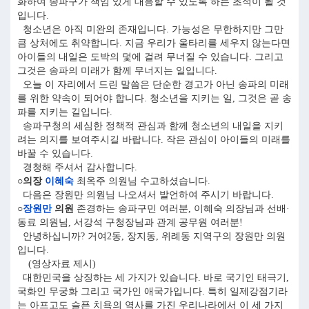
화하여 송파구가 책임 있게 대응할 수 있도록 하는 초석이 될 것
입니다.
청소년은 아직 미완의 존재입니다. 가능성은 무한하지만 그만
큼 상처에도 취약합니다. 지금 우리가 울타리를 세우지 않는다면
아이들의 내일은 도박의 덫에 걸려 무너질 수 있습니다. 그리고
그것은 송파의 미래가 함께 무너지는 일입니다.
오늘 이 자리에서 드린 말씀은 단순한 경고가 아닌 송파의 미래
를 위한 약속이 되어야 합니다. 청소년을 지키는 일, 그것은 곧 송
파를 지키는 길입니다.
송파구청의 세심한 정책적 관심과 함께 청소년의 내일을 지키
려는 의지를 보여주시길 바랍니다. 작은 관심이 아이들의 미래를
바꿀 수 있습니다.
경청해 주셔서 감사합니다.
○의장
이혜숙
최옥주 의원님 수고하셨습니다.
다음은 장원만 의원님 나오셔서 발언하여 주시기 바랍니다.
○
장원만
의원
존경하는 송파구민 여러분, 이혜숙 의장님과 선배·
동료 의원님, 서강석 구청장님과 관계 공무원 여러분!
안녕하십니까? 거여2동, 장지동, 위례동 지역구의 장원만 의원
입니다.
(영상자료 제시)
대한민국을 상징하는 세 가지가 있습니다. 바로 국기인 태극기,
국화인 무궁화 그리고 국가인 애국가입니다. 특히 일제강점기라
는 아프고도 슬픈 치욕의 역사를 가진 우리나라에서 이 세 가지