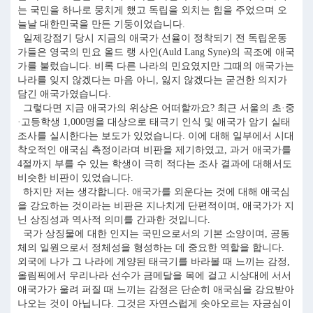
는 국민을 하나로 뭉치게 했고 독립을 외치는 힘을 주었으며 오
늘날 대한민국을 만든 기둥이었습니다.
일제강점기 당시 지금의 애국가 선율이 정착되기 전 독립운동
가들은 영국의 민요 올드 랭 사인(Auld Lang Syne)의 곡조에 애국
가를 불렀습니다. 비록 다른 나라의 민요였지만 그때의 애국가는
나라를 잊지 않겠다는 마음 아니, 잃지 않겠다는 굳건한 의지가
담긴 애국가였습니다.
그렇다면 지금 애국가의 위상은 어떠할까요? 최근 서울의 초·중
·고등학생 1,000명을 대상으로 태극기 인식 및 애국가 암기 실태
조사를 실시한다는 보도가 있었습니다. 이에 대해 일부에서 시대
착오적인 애국심 측정이라며 비판을 제기하였고, 과거 애국가를
4절까지 부를 수 있는 학생이 극히 적다는 조사 결과에 대해서도
비슷한 비판이 있었습니다.
하지만 저는 생각합니다. 애국가를 외운다는 것에 대해 애국심
을 강요하는 것이라는 비판은 지나치게 단편적이며, 애국가가 지
닌 상징성과 역사적 의미를 간과한 것입니다.
국가 상징물에 대한 인지는 국민으로서의 기본 소양이며, 공동
체의 일원으로서 정체성을 형성하는 데 중요한 역할을 합니다.
외국에 나가 그 나라에 게양된 태극기를 바라볼 때 느끼는 감정,
올림픽에서 우리나라 선수가 금메달을 목에 걸고 시상대에 서서
애국가가 울려 퍼질 때 느끼는 감정은 단순히 애국심을 강요받아
나오는 것이 아닙니다. 그것은 자연스럽게 솟아오르는 자긍심이