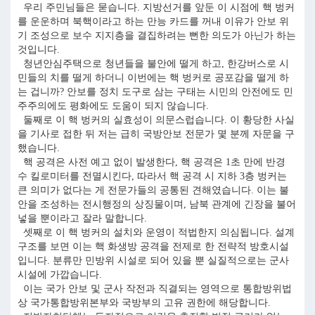
우리 주민님들은 묻습니다. 지방선거를 앞둔 이 시점에 핵 벙커
를 운운하며 북핵이라고 하는 만능 카드를 꺼내 이유가 안보 위
기 조성으로 보수 지지층을 결집하려는 뻔한 의도가 아닌가 하는
것입니다.
청년안심주택으로 청년들을 불안에 떨게 하고, 한강버스로 시
민들의 치를 떨게 하더니 이번에는 핵 벙커로 공포감을 떨게 하
는 겁니까? 안보를 정치 도구로 삼는 구태는 시민의 안전에도 민
주주의에도 평화에도 도움이 되지 않습니다.
둘째로 이 핵 벙커의 실효성이 의문스럽습니다. 이 황당한 사실
을 기사로 접한 뒤 저는 급히 국방안보 전문가 몇 분께 자문을 구
했습니다.
핵 공격은 사전 예고 없이 발생한다, 핵 공격은 1초 만에 반경
수 킬로미터를 전멸시킨다, 따라서 핵 공격 시 지하 3층 벙커는
큰 의미가 없다는 게 전문가들의 공통된 견해였습니다. 이는 불
안을 조성하는 전시행정의 상징물이며, 남북 관계에 긴장을 불어
넣을 뿐이라고 잘라 말합니다.
셋째로 이 핵 벙커의 설치와 운영이 적법한지 의심됩니다. 설계
구조를 보면 이는 핵 화생방 공격을 전제로 한 전략적 방호시설
입니다. 분류만 민방위 시설로 되어 있을 뿐 실질적으로는 군사
시설에 가깝습니다.
이는 국가 안보 및 군사 작전과 직결되는 영역으로 통합방위법
상 국가통합방위본부와 국방부의 고유 권한에 해당합니다.