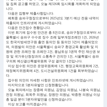
일 집회 공고를 하였고, 오늘 제326회 임시회를 개회하게 되었습
니다.
다음은 집행부 제출사항입니다.
폐회중 송파구청장으로부터 2025년도 3분기 예산 전용 내역이
제출되어 인트라넷에 게시하였습니다.
다음은 안건접수 현황입니다.
이번 회기에 접수된 안건은 총 8건으로, 송파구청장으로부터 서
울특별시 송파구 수수료 징수 조례 일부개정조례안 1건, 2026년
도 한국지방세연구원 출연 동의안 등 동의안 3건이 제출되었으
며, 의원발의 의안은 서울특별시 송파구 환경교육 활성화 및 지
원에 관한 조례안 등 조례안 2건, 풍납토성 3권역 주민 재산권 보
장 및 국가유산청장과의 소통촉구 건의안 1건, 서울특별시 송파
구의회 예산결산특별위원회 구성 결의안 1건입니다.
이상 접수된 의안은 운영위원회에 1건, 행정교육위원회에 2건,
재정복지위원회에 4건, 도시건설위원회에 1건을 회부하였습니
다.
접수된 의안의 자세한 사항은 인트라넷에 게시하였습니다.
마지막으로 5분자유발언 신청현황입니다.
오늘 회의에서는 장종례 의원님, 김영심 의원님, 나봉숙 의원님,
전정 의원님, 최옥주 의원님, 장원만 의원님, 박종현 의원님 이상
총 일곱 분이 5분자유발언을 신청하셨습니다.
이상 보고를 마치겠습니다.