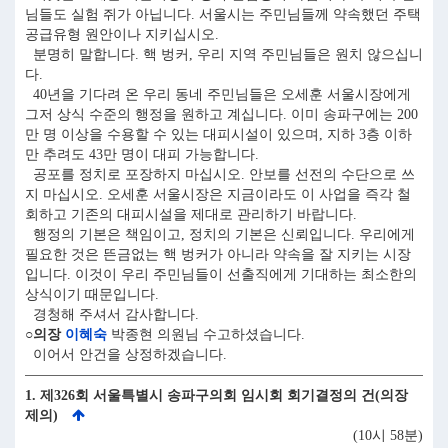
님들도 실험 쥐가 아닙니다. 서울시는 주민님들께 약속했던 주택
공급유형 원안이나 지키십시오.
분명히 말합니다. 핵 벙커, 우리 지역 주민님들은 원치 않으십니
다.
40년을 기다려 온 우리 동네 주민님들은 오세훈 서울시장에게
그저 상식 수준의 행정을 원하고 계십니다. 이미 송파구에는 200
만 명 이상을 수용할 수 있는 대피시설이 있으며, 지하 3층 이하
만 추려도 43만 명이 대피 가능합니다.
공포를 정치로 포장하지 마십시오. 안보를 선전의 수단으로 쓰
지 마십시오. 오세훈 서울시장은 지금이라도 이 사업을 즉각 철
회하고 기존의 대피시설을 제대로 관리하기 바랍니다.
행정의 기본은 책임이고, 정치의 기본은 신뢰입니다. 우리에게
필요한 것은 뜬금없는 핵 벙커가 아니라 약속을 잘 지키는 시장
입니다. 이것이 우리 주민님들이 선출직에게 기대하는 최소한의
상식이기 때문입니다.
경청해 주셔서 감사합니다.
○의장
이혜숙
박종현 의원님 수고하셨습니다.
이어서 안건을 상정하겠습니다.
1. 제326회 서울특별시 송파구의회 임시회 회기결정의 건(의장
제의)
(10시 58분)