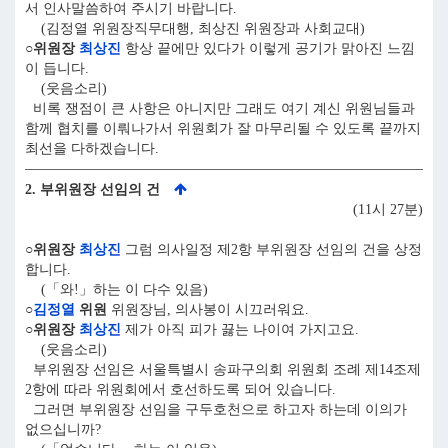
서 인사말씀하여 주시기 바랍니다.
(김정열 위원장직무대행, 최상진 위원장과 사회교대)
○위원장
최상진
항상 끝에만 있다가 이렇게 공기가 맑아진 느낌
이 듭니다.
(웃음소리)
비록 쟁점이 큰 사항은 아니지만 그래도 여기 계신 위원님들과
함께 협치를 이뤄나가서 위원회가 잘 마무리될 수 있도록 끝까지
최선을 다하겠습니다.
2. 부위원장 선임의 건
(11시 27분)
○위원장
최상진
그럼 의사일정 제2항 부위원장 선임의 건을 상정
합니다.
(「와!」하는 이 다수 있음)
○
김정열
위원
위원장님, 의사봉이 시끄러워요.
○위원장
최상진
제가 아직 피가 끓는 나이여 가지고요.
(웃음소리)
부위원장 선임은 서울특별시 송파구의회 위원회 조례 제14조제
2항에 따라 위원회에서 호선하도록 되어 있습니다.
그러면 부위원장 선임을 구두호천으로 하고자 하는데 이의가
없으십니까?