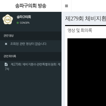
송파구의회 방송
Toggle
navigation
송파구의회
제279회 체비
SONGPA
영상 및 회의록
관련 영상
조회된 관련 영상이 없습니다.
관련 회의록
제279회 체비지환수관련특별위원회 제
7차