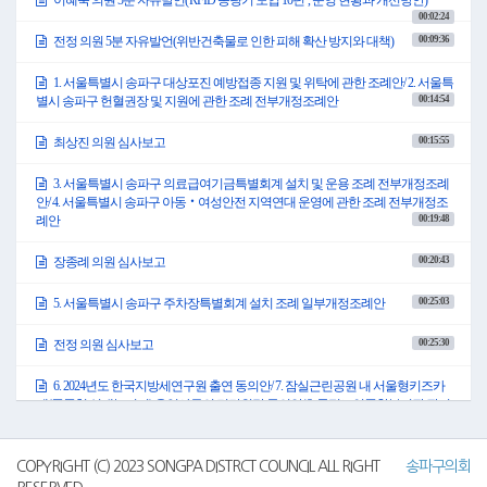
있습니다.
00:02:24
공동주택 보급률은 100%를 달하고 있고, 일반주택에도 전국 최고의 보급 실적을
00:09:36
전정 의원 5분 자유발언(위반건축물로 인한 피해 확산 방지와 대책)
가지고 있습니다.
2012년 7만 7,000톤이던 음식물 쓰레기는 2022년 4만 9,000톤으로 35.7%의 감량효
1. 서울특별시 송파구 대상포진 예방접종 지원 및 위탁에 관한 조례안/ 2. 서울특
과를 거두고 있습니다.
00:14:54
별시 송파구 헌혈권장 및 지원에 관한 조례 전부개정조례안
또한 공동주택 감량 경진대회, 다량 배출 사업장 감량 경진대회 등 다양한 사업을
추진하여 매년 2.5~3% 감량효과를 거두는 좋은 성과를 바탕으로 2023년 음식물
폐기물 관리를 한 결과 지자체 성과 평가 1위를 하였습니다. 늦었지만 1위에 오른
00:15:55
최상진 의원 심사보고
것을 진심으로 축하드립니다.
이처럼 종량기 도입으로 음식물쓰레기 저감 효과가 발생한 것은 분명한 사실입
3. 서울특별시 송파구 의료급여기금특별회계 설치 및 운용 조례 전부개정조례
니다.
안/ 4. 서울특별시 송파구 아동‧여성안전 지역연대 운영에 관한 조례 전부개정조
그러나 이에 따른 문제점도 조금씩 드러나고 있습니다.
00:19:48
례안
그 대표적인 부분이 교체 및 유지·보수비용의 상승입니다.
종량기의 내구연한은 8년입니다. 2013년 시범 도입된 이후로 장비 노후화가 꾸준
00:20:43
장종례 의원 심사보고
히 진행되면서 유지보수 비용의 증가는 당연한 얘기입니다.
올해만 해도 3,234대의 정기·수시 점검 대상이고, 소요예산은 2억 4,000만원이 예
00:25:03
5. 서울특별시 송파구 주차장특별회계 설치 조례 일부개정조례안
상됩니다.
이보다 더 큰 문제는 노후화가 진행되면서 장비들의 교체 요구 민원이 계속 증가
하고 있다는 사실입니다.
00:25:30
전정 의원 심사보고
2013년도부터 2015년도 사이에 설치된 1,659대의 장비는 이제 내구연한이 다 지나
서 잦은 고장이 발생하고 있고, 교체 민원도 꾸준히 들어오고 있는 현실입니다. 내
6. 2024년도 한국지방세연구원 출연 동의안/ 7. 잠실근린공원 내 서울형키즈카
구연한이 완료된 장비의 교체 문제는 비용문제지만 형평성 문제 등 고려해야 할
페(공공형 실내놀이터) 운영사무의 민간위탁 동의안/ 8. 문정노인종합복지관 관리·
요소들이 많이 있습니다.
00:27:36
운영 민간위탁 동의안
송파구는 종량기 보급을 확대하기 위한 노력으로 2017년부터 전국 최초로 신축
건축물 중 일정 규모 이상 공동주택 등의 신축건축물에 종량기를 설치토록 건축
00:28:48
김행주 의원 심사보고
COPYRIGHT (C) 2023 SONGPA DISTRCT COUNCIL ALL RIGHT
송파구의회
허가·사업승인 시 조건 부여를 하여 보급을 확대하여 오고 있습니다.