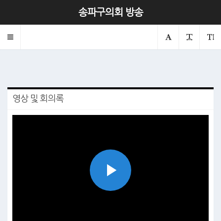
제306회 본회의 제2차
송파구의회 방송
2023.10.26
의회
본회의
Toggle
navigation
영상 및 회의록
Play