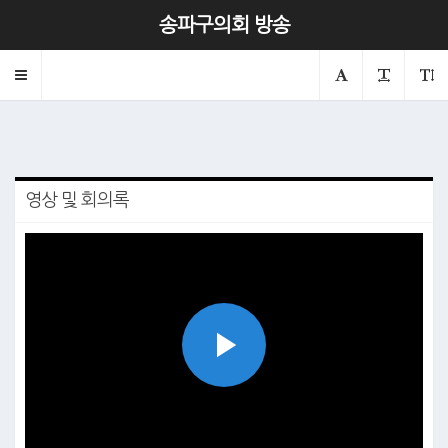
제326회 운영위원회 제2차
송파구의회 방송
2025.11.12
의회
운영위원회
Toggle
navigation
영상 및 회의록
Play