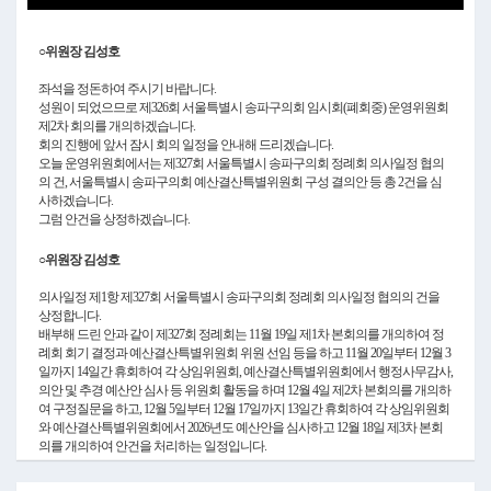
Video
○위원장 김성호
좌석을 정돈하여 주시기 바랍니다.
성원이 되었으므로 제326회 서울특별시 송파구의회 임시회(폐회중) 운영위원회
제2차 회의를 개의하겠습니다.
회의 진행에 앞서 잠시 회의 일정을 안내해 드리겠습니다.
오늘 운영위원회에서는 제327회 서울특별시 송파구의회 정례회 의사일정 협의
의 건, 서울특별시 송파구의회 예산결산특별위원회 구성 결의안 등 총 2건을 심
사하겠습니다.
그럼 안건을 상정하겠습니다.
○위원장 김성호
의사일정 제1항 제327회 서울특별시 송파구의회 정례회 의사일정 협의의 건을
상정합니다.
배부해 드린 안과 같이 제327회 정례회는 11월 19일 제1차 본회의를 개의하여 정
례회 회기 결정과 예산결산특별위원회 위원 선임 등을 하고 11월 20일부터 12월 3
일까지 14일간 휴회하여 각 상임위원회, 예산결산특별위원회에서 행정사무감사,
의안 및 추경 예산안 심사 등 위원회 활동을 하며 12월 4일 제2차 본회의를 개의하
여 구정질문을 하고, 12월 5일부터 12월 17일까지 13일간 휴회하여 각 상임위원회
와 예산결산특별위원회에서 2026년도 예산안을 심사하고 12월 18일 제3차 본회
의를 개의하여 안건을 처리하는 일정입니다.
말씀드린 내용과 같이 제327회 정례회를 11월 19일부터 12월 18일까지 30일간 하
고자 하는데 이의가 없습니까?