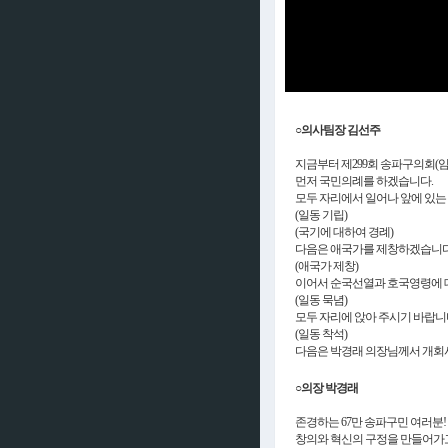
○의사팀장 김선주
지금부터 제299회 송파구의회(
먼저 국민의례를 하겠습니다.
모두 자리에서 일어나 앞에 있는
(일동 기립)
(국기에 대하여 경례)
다음은 애국가를 제창하겠습니다.
(애국가 제창)
이어서 순국선열과 호국영령에 
(일동 묵념)
모두 자리에 앉아 주시기 바랍니
(일동 착석)
다음은 박경래 의장님께서 개회
○의장 박경래
존경하는 67만 송파구민 여러분!
창의와 혁신의 구정을 만들어가고