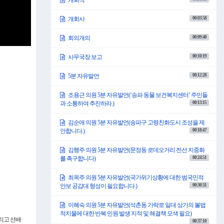
개회식
00:03:58
개회사
00:09:40
회의개의
00:10:19
사무국장 보고
00:12:28
5분 자유발언
조용근 의원 5분 자유발언(‘송파 동물 보건복지센터’ 주민들
00:13:15
과 소통하여 추진하라.)
김순애 의원 5분 자유발언(송파구 고령친화도시 조성을 제
00:18:47
안합니다.)
김행주 의원 5분 자유발언(문정동 로데오거리 전선 지중화
00:24:51
를 촉구합니다)
최옥주 의원 5분 자유발언(국가위기상황에 대한 범국민적
00:30:31
안보 공감대 형성이 필요합니다.)
이혜숙 의원 5분 자유발언(석촌동 가락로 일대 상가의 불법
적치물에 대한 반복 민원 발생 지적 및 해결책 모색 필요)
리고 선배·
00:37:10