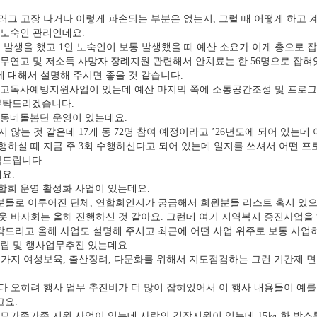
그 고장 나거나 이렇게 파손되는 부분은 없는지, 그럴 때 어떻게 하고 
 노숙인 관리인데요.
도 발생을 했고 1인 노숙인이 보통 발생했을 때 예산 소요가 이게 총으로
무연고 및 저소득 사망자 장례지원 관련해서 안치료는 한 56명으로 잡혀
에 대해서 설명해 주시면 좋을 것 같습니다.
 고독사예방지원사업이 있는데 예산 마지막 쪽에 소통공간조성 및 프로그램
부탁드리겠습니다.
리동네돌봄단 운영이 있는데요.
 않는 것 같은데 17개 동 72명 참여 예정이라고 ’26년도에 되어 있
수행하실 때 지금 주 3회 수행하신다고 되어 있는데 일지를 쓰셔서 어떤 
탁드립니다.
요.
합회 운영 활성화 사업이 있는데요.
들로 이루어진 단체, 연합회인지가 궁금해서 회원분들 리스트 혹시 있으
 바자회는 올해 진행하신 것 같아요. 그런데 여기 지역복지 증진사업을 
탁드리고 올해 사업도 설명해 주시고 최근에 어떤 사업 위주로 보통 사업
립 및 행사업무추진 있는데요.
가지 여성보육, 출산장려, 다문화를 위해서 지도점검하는 그런 기간제 면
 오히려 행사 업무 추진비가 더 많이 잡혀있어서 이 행사 내용들이 예를 
고요.
모가족가족 지원 사업이 있는데 사랑의 김장지원이 있는데 15㎏ 한 박스를