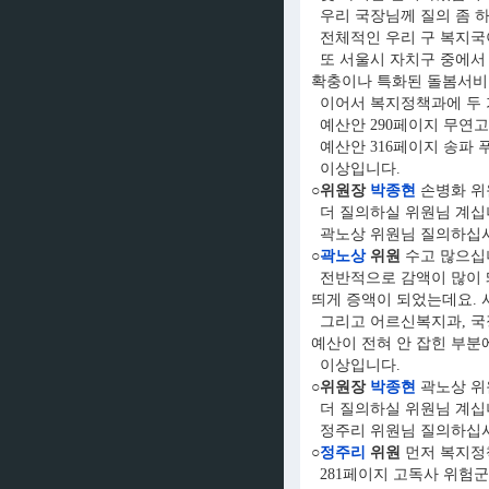
우리 국장님께 질의 좀 
전체적인 우리 구 복지국
또 서울시 자치구 중에서 
확충이나 특화된 돌봄서비스
이어서 복지정책과에 두 
예산안 290페이지 무연고
예산안 316페이지 송파 
이상입니다.
○위원장
박종현
손병화 위
더 질의하실 위원님 계십
곽노상 위원님 질의하십시
○
곽노상
위원
수고 많으십
전반적으로 감액이 많이 돼
띄게 증액이 되었는데요. 
그리고 어르신복지과, 국장
예산이 전혀 안 잡힌 부분
이상입니다.
○위원장
박종현
곽노상 위
더 질의하실 위원님 계십
정주리 위원님 질의하십시
○
정주리
위원
먼저 복지정
281페이지 고독사 위험군