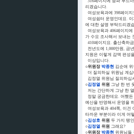
316페이지에 송파 푸드마
리겠습니다.
여성보육과에 398페이지
여성쉼터 운영인데요. 이게
에 대한 설명 부탁드리겠
여성보육과 406페이지에 
가 수요 조사해서 보내는 
410페이지요. 출산축하금
전년도에 1,000만원, 금
지원은 이렇게 감액 편성을
이상입니다.
○위원장
박종현
김순애 위
더 질의하실 위원님 계십
김정열 위원님 질의하십시
○
김정열
위원
그냥 한 번 
저는 간단하게 그냥 한 열
정말 궁금한데요. 어쨌든 
예산을 반영해서 운영을 하려
여성보육과 404쪽, 이건 
타까운 부분이라 이게 어떻
○
김성호
위원
두 가지 땡인
○
김정열
위원
그래요?
○위원장
박종현
위원님들 