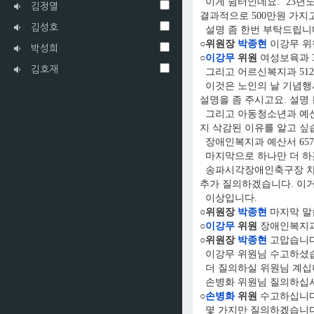
이게 쉼터인데요. ’23년도에
김정열
결과적으로 500만원 가지
김성호
설명 좀 한번 부탁드립니
○위원장
박종현
이강무 위
박성희
○
이강무
위원
여성보육과 3
김호재
그리고 어르신복지과 51
이것은 노인의 날 기념행사를
설명을 좀 주시고요. 설명
그리고 아동청소년과 예산
지 삭감된 이유를 알고 싶습
장애인복지과 예산서 657
마지막으로 하나만 더 하
송파시각장애인축구장 차양막
추가 질의하겠습니다. 이거
이상입니다.
○위원장
박종현
마지막 말
○
이강무
위원
장애인복지과 
○위원장
박종현
고맙습니다
이강무 위원님 수고하셨
더 질의하실 위원님 계십
손병화 위원님 질의하십시
○
손병화
위원
수고하십니다
몇 가지만 질의하겠습니다