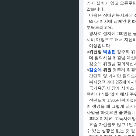
리자 실비가 있고 오륜주민
같습니다.
다음은 장애인복지과에 
697페이지에 장애인 친화
부탁드리고요.
경사로 설치에 100만원 
시비 매칭으로 해서 지원하
이상입니다.
○위원장
박종현
정주리 위
더 질의하실 위원님 계십
김순애 위원님 질의하십시
○
김순애
위원
정주리 위원
간단히 몇 가지만 질의드
복지정책과에 265페이지
국가유공자 장례 서비스 제
족한 얘기를 많이 해서 주
전년도에 1,935만원이었
이 생겼을 때 그렇게 되지
사업을 하셨으면 좋겠습니
308페이지요. 고독사예
요즘 자살률도 많고 1인 
수 있는 상황은 없는 것 