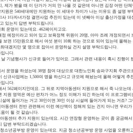
, 제가 봤을 때 이 단가가 거의 안 나올 것 같은데 아니면 김장 어떤 단체
지원은 540세대에만 지원하는 이 세대수 차이가 나는 이유도 좀 설명 
1사 1다자녀가정 결연사업 추진이 있는데 이 넷째아 이상 출산가정을 대
고 있는지 답변 부탁드립니다.
 운영이 있는데요. 462페이지고요.
 개정 예정이라고 되어 있고 보육정책 위원이 20명, 아마 조례 개정되면서
보면 15만원으로 해서 여섯 분이 10회 하는 것으로 되어 있는데 올해는
명이 최대겠지만 몇 명으로 잡아서 운영하실 건지 설명 부탁드립니다.
입니다.
 날 기념행사가 신규로 들어가 있어요. 그래서 관련 내용이 혹시 진행이 됐
 운영을 하셨는데 38명 참여 대상으로 대한노인회 송파구지회 주관으로
이 신규사업에는 1,500여 명을 하신다고 규모에 해놨는데 올해 어떻게 
입니다.
562페이지인데요. 그 뒤로 지역아동센터 지원으로 해서 죽 나오는데 시설 
른 지원 영역은 예산 편차가 어느 정도 이해가 되긴 하는데 이 프로그램비는
 시설에 들어가는 거고 30인이면 30인 이상 시설에 들어가게 되는 거죠?
아동센터 전반 관련해서 이런 예산액이 정해져 있는 건지 아니면 우리가 
움이 될 것 같습니다.
아동센터 추가 지원이 있는데요. 시간 연장형 운영하는 곳이 좀 궁금해서 1
지 답변 부탁드리겠습니다.
청소년공부방 운영이 있는데요. 지금 청소년공부방 운영 사업을 오륜하고 