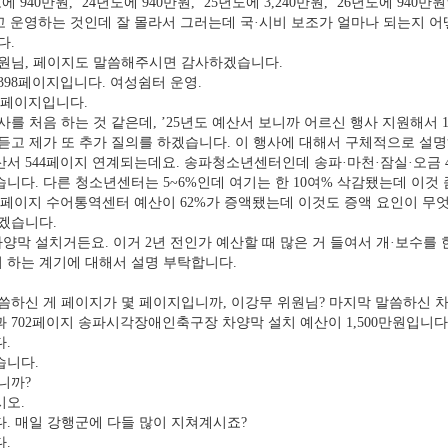
 940만원, ’24년도에 940만원, ’25년도에 3,240만원, ’26년도에 94
고 운영하는 것인데 잘 몰라서 그러는데 국·시비 보조가 얼마나 되는지 어
다.
원님, 페이지도 말씀해주시면 감사하겠습니다.
98페이지입니다. 여성쉼터 운영.
2페이지입니다.
 처음 하는 것 같은데, ’25년도 예산서 보니까 어르신 행사 지원해서 1
 듣고 제가 또 추가 질의를 하겠습니다. 이 행사에 대해서 구체적으로 
서 544페이지 연계되는데요. 송파청소년센터인데 송파·마천·잠실·오금 
니다. 다른 청소년센터는 5~6%인데 여기는 한 10여% 삭감됐는데 이것 
페이지 수어통역센터 예산이 62%가 증액됐는데 이것도 증액 요인이 무
겠습니다.
 설치거든요. 이거 2년 전인가 예산할 때 많은 거 들여서 개·보수를 한
 하는 계기에 대해서 설명 부탁합니다.
씀하신 게 페이지가 몇 페이지입니까, 이강무 위원님? 마지막 말씀하신 
702페이지 송파시각장애인축구장 차양막 설치 예산이 1,500만원입니다
.
습니다.
니까?
오.
. 매일 강행군에 다들 많이 지쳐계시죠?
.