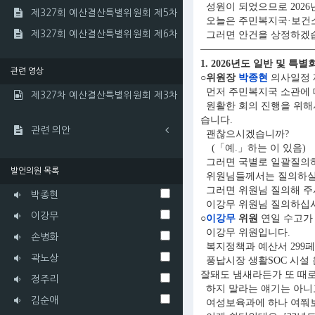
성원이 되었으므로 2026
제327회 예산결산특별위원회 제5차
오늘은 주민복지국·보건소
제327회 예산결산특별위원회 제6차
그러면 안건을 상정하겠
1. 2026년도 일반 및 
관련 영상
○위원장
박종현
의사일정 
먼저 주민복지국 소관에 
제327차 예산결산특별위원회 제3차
원활한 회의 진행을 위해
습니다.
관련 의안
괜찮으시겠습니까?
(「예.」하는 이 있음)
그러면 국별로 일괄질의하고
발언의원 목록
위원님들께서는 질의하실 
그러면 위원님 질의해 주
박종현
이강무 위원님 질의하십시
이강무
○
이강무
위원
연일 수고가
이강무 위원입니다.
손병화
복지정책과 예산서 299
곽노상
풍납시장 생활SOC 시설 
잘돼도 냄새라든가 또 때로
정주리
하지 말라는 얘기는 아니
김순애
여성보육과에 하나 여쭤