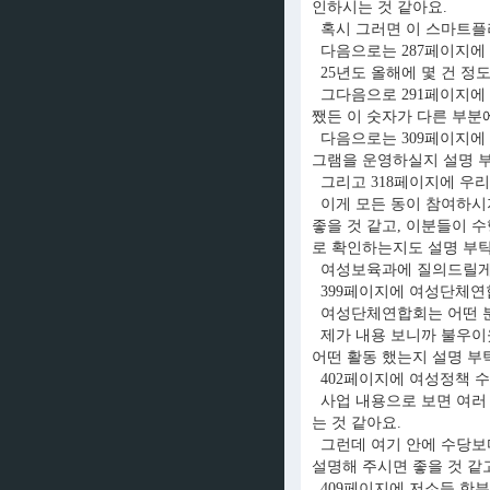
인하시는 것 같아요.
혹시 그러면 이 스마트플러
다음으로는 287페이지에
25년도 올해에 몇 건 정
그다음으로 291페이지에 
쨌든 이 숫자가 다른 부분
다음으로는 309페이지에
그램을 운영하실지 설명 
그리고 318페이지에 우
이게 모든 동이 참여하시지
좋을 것 같고, 이분들이 
로 확인하는지도 설명 부
여성보육과에 질의드릴게
399페이지에 여성단체연
여성단체연합회는 어떤 분
제가 내용 보니까 불우이웃
어떤 활동 했는지 설명 부
402페이지에 여성정책 수
사업 내용으로 보면 여러 
는 것 같아요.
그런데 여기 안에 수당보다
설명해 주시면 좋을 것 같
409페이지에 저소득 한부