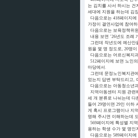
는 김치를 사서 하시는 건지
세대에 지원을 하는데 김장
다음으로는 418페이지에 
가정이 결연사업에 참여하
다음으로는 보육정책위원회
내용 보면 ’26년도 조례
그런데 작년도에 예산안을 
원을 몇 명 정도로, 20
다음으로는 어르신복지과
512페이지에 보면 노인의
마당에서.
그런데 문정노인복지관에서
었는지 답변 부탁드리고, 
다음으로는 아동청소년과
지역아동센터 지원 관련해서 
세 개 분류로 나뉘는데 다
들어 29명이면 29인 이하
게 혹시 프로그램이나 지역
명해 주시면 이해하는데 도
569페이지에 특성별 지역
용하는 학생 수가 몇 명인
다음으로는 589페이지에 