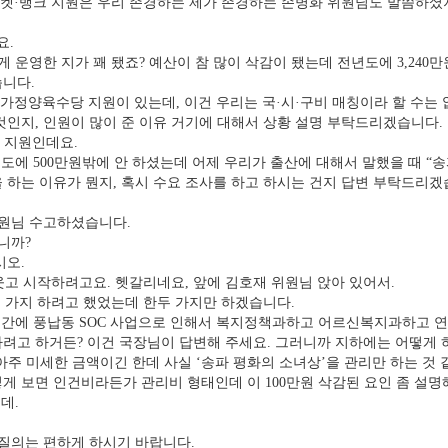
켓·뱅크 지원은 우리 존경하는 제가 존경하는 손병화 위원님도 말씀하셨지
요.
 운영한 지가 꽤 됐죠? 예산이 참 많이 삭감이 됐는데 전년도에 3,240
습니다.
가정양육수당 지원이 있는데, 이건 우리는 국·시·구비 매칭이라 할 수는 없겠
것인지, 인원이 많이 준 이유 거기에 대해서 상황 설명 부탁드리겠습니다.
 지원인데요.
년도에 500만원밖에 안 하셨는데 어제 우리가 출산에 대해서 말했을 때 “
 하는 이유가 뭔지, 혹시 수요 조사를 하고 하시는 건지 답변 부탁드리겠
원님 수고하셨습니다.
니까?
오.
웃고 시작하려고요. 헷갈리네요, 앞에 김호재 위원님 앉아 있어서.
 가지 하려고 했었는데 한두 가지만 하겠습니다.
간에 풍납동 SOC 사업으로 인해서 복지정책과하고 어르신복지과하고 연계
고 하거든? 이건 국장님이 답변해 주세요. 그러니까 지하에는 어떻게 하고 
아주 미세한 금액이긴 한데 사실 ‘송파 평화의 소녀상’을 관리만 하는 것 같
게 보면 인건비라든가 관리비 형태인데 이 100만원 삭감된 요인 좀 설명
데.
질의는 편하게 하시기 바랍니다.