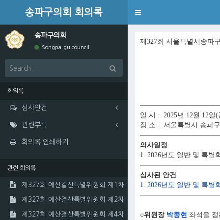
송파구의회 회의록
Toggle
navigation
송파구의회
제327회 서울특별시송파
Songpa-gu council
회의록
심사안건
일 시 : 2025년 12월 12일(
관련부록
장 소 : 서울특별시 송파
회의록 인쇄하기
의사일정
1. 2026년도 일반 및 
관련 회의록
심사된 안건
1. 2026년도 일반 및 
제327회 예산결산특별위원회 제1차
제327회 예산결산특별위원회 제2차
제327회 예산결산특별위원회 제4차
○위원장
박종현
좌석을 정