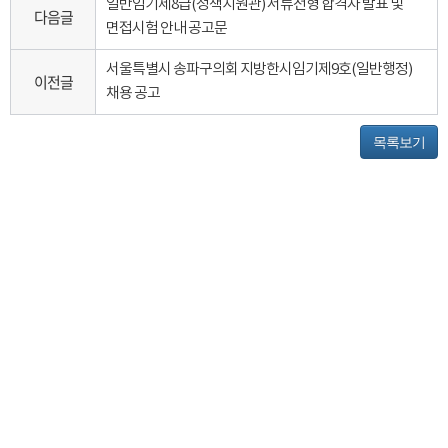
일반임기제8급(정책지원관) 서류전형 합격자 발표 및
다음글
면접시험 안내 공고문
서울특별시 송파구의회 지방한시임기제9호(일반행정)
이전글
채용 공고
목록보기